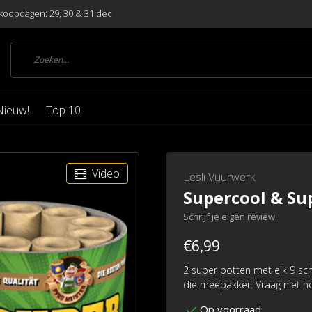
koopdagen: 29, 30 & 31 dec
Nieuw!
Top 10
Video
Lesli Vuurwerk
Supercool & Su
Schrijf je eigen review
€6,99
2 super potten met elk 9 sch
die meepakker. Vraag niet ho
Op voorraad