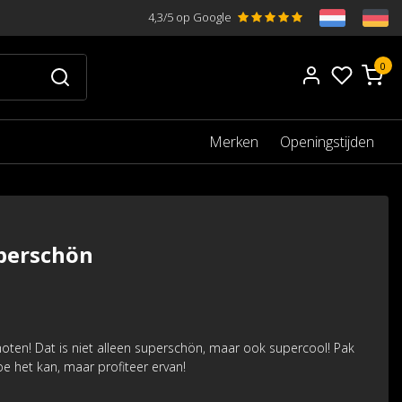
4,3/5 op Google
0
Merken
Openingstijden
perschön
oten! Dat is niet alleen superschön, maar ook supercool! Pak
e het kan, maar profiteer ervan!