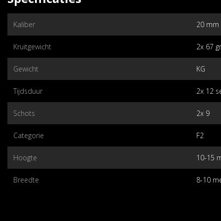
Kaliber
20 mm
Kruitgewicht
2x 67 
Gewicht
KG
Tijdsduur
2x 12 s
Schots
2x 9
Categorie
F2
Hoogte
10-15 
Breedte
8-10 m