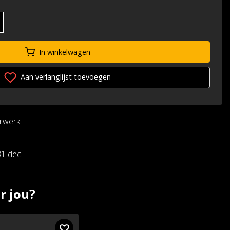
In winkelwagen
Aan verlanglijst toevoegen
urwerk
31 dec
r jou?