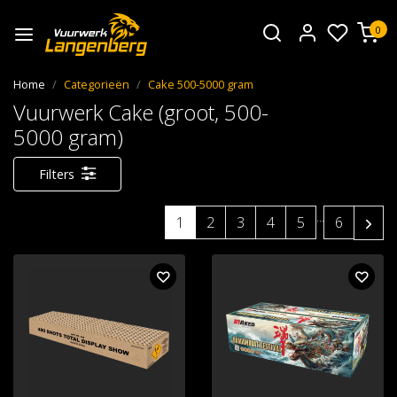
0
Home
Categorieën
Cake 500-5000 gram
Vuurwerk Cake (groot, 500-
5000 gram)
Filters
...
1
2
3
4
5
6