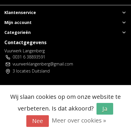
Klantenservice
Mijn account
Categorieën
Contactgegevens
Vuurwerk Langenberg
0031 6 38893591
vuurwerklangenberg@gmail.com
3 locaties Duitsland
© Copyright 2026 - Vuurwerk Langenberg | Realisatie
InStijl Media
Wij slaan cookies op om onze website te
Algemene voorwaarden
|
Voorverkoop spelregels
|
Privacy policy
|
RSS Feed
verbeteren. Is dat akkoord?
Ja
Meer over cookies »
Nee