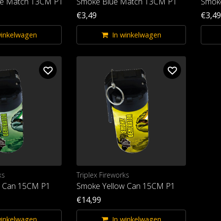
e Match 13CM P1
Smoke Blue Match 13CM P1
Smok
€3,49
€3,49
winkelwagen
In winkelwagen
ks
Triplex Fireworks
 Can 15CM P1
Smoke Yellow Can 15CM P1
€14,99
winkelwagen
In winkelwagen