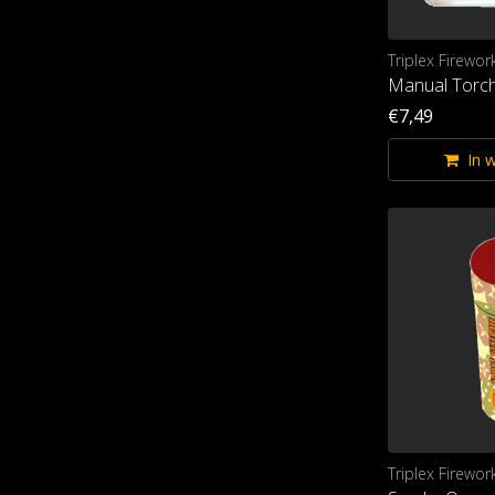
Triplex Firewor
Manual Torch
€7,49
In 
Triplex Firewor