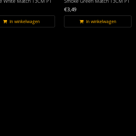
e White Match 13CM P1
Smoke Green Match 13CM P1
€3,49
In winkelwagen
In winkelwagen