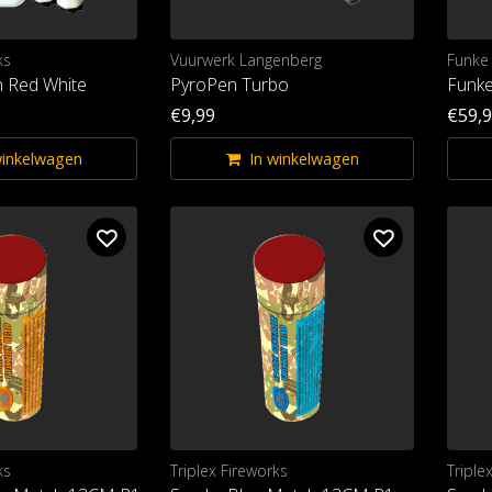
ks
Vuurwerk Langenberg
Funke
 Red White
PyroPen Turbo
Funke
€9,99
€59,
winkelwagen
In winkelwagen
ks
Triplex Fireworks
Triple