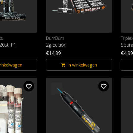
ks
DumBum
Triple
 20st. P1
2g Edition
Sound
€14,99
€4,99
winkelwagen
In winkelwagen