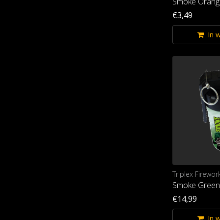
Smoke Orang
€3,49
In 
Triplex Firewor
Smoke Green
€14,99
In 