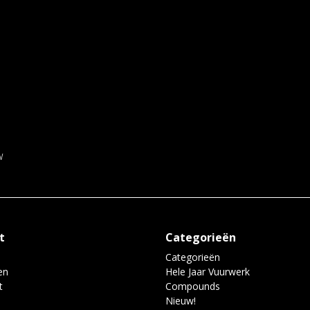
w
t
Categorieën
Categorieën
en
Hele Jaar Vuurwerk
t
Compounds
Nieuw!