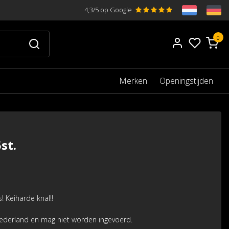
4,3/5 op Google
0
Merken
Openingstijden
st.
 Keiharde knal!!
Nederland en mag niet worden ingevoerd.