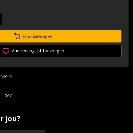
In winkelwagen
Aan verlanglijst toevoegen
urwerk
31 dec
r jou?