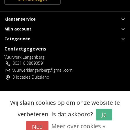
Klantenservice
Mijn account
Categorieën
Contactgegevens
Vuurwerk Langenberg
0031 6 38893591
vuurwerklangenberg@gmail.com
3 locaties Duitsland
© Copyright 2026 - Vuurwerk Langenberg | Realisatie
InStijl Media
Wij slaan cookies op om onze website te
Algemene voorwaarden
|
Voorverkoop spelregels
|
Privacy policy
|
RSS Feed
verbeteren. Is dat akkoord?
Ja
Meer over cookies »
Nee