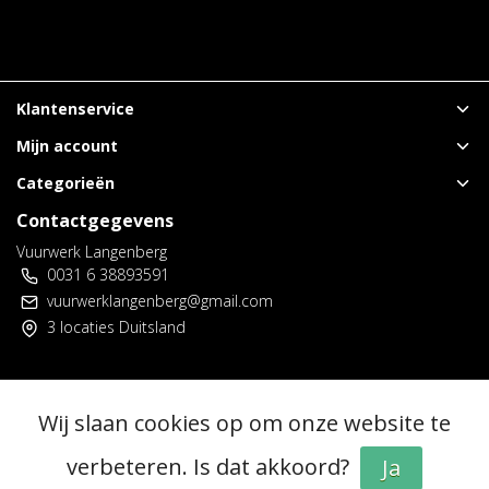
Klantenservice
Mijn account
Categorieën
Contactgegevens
Vuurwerk Langenberg
0031 6 38893591
vuurwerklangenberg@gmail.com
3 locaties Duitsland
© Copyright 2026 - Vuurwerk Langenberg | Realisatie
InStijl Media
Wij slaan cookies op om onze website te
Algemene voorwaarden
|
Voorverkoop spelregels
|
Privacy policy
|
RSS Feed
verbeteren. Is dat akkoord?
Ja