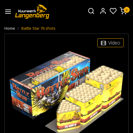
0
Home
Battle Star 76 shots
Video