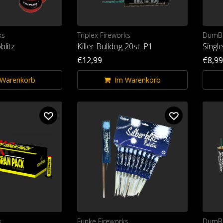
ks
Triplex Fireworks
DumB
blitz
Killer Bulldog 20st. P1
Singl
€12,99
€8,99
 Warenkorb
Im Warenkorb
k
Funke Fireworks
DumB