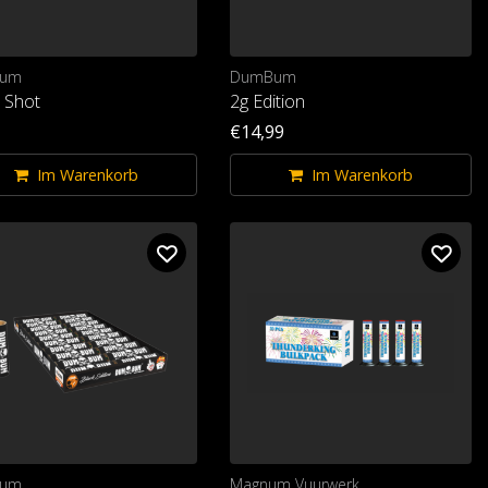
um
DumBum
e Shot
2g Edition
€14,99
Im Warenkorb
Im Warenkorb
um
Magnum Vuurwerk