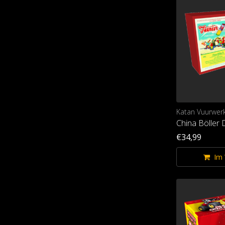
Katan Vuurwer
China Böller 
€34,99
Im