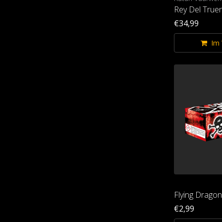
Rey Del True
€34,99
Im
Flying Drago
€2,99