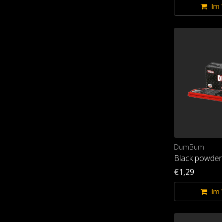
Im
DumBum
Black powder
€1,29
Im