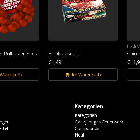
Lesli 
ls Bulldozer Pack
Reibkopfknaller
China
€1,49
€11,
 Warenkorb
Im Warenkorb
Kategorien
Kategorien
ungen
Ganzjähriges Feuerwerk
ttel
Compounds
Neu!