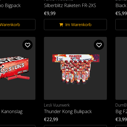
no Bigpack
Silberblitz Raketen FR-2XS
Black
€9,99
€5,99
 Warenkorb
Im Warenkorb
Lesli Vuurwerk
DumB
n Kanonslag
Thunder Kong Bulkpack
Big F
€22,99
€3,99