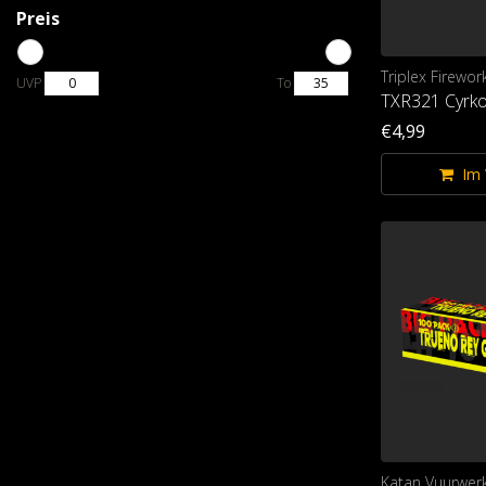
Preis
Triplex Firewor
UVP
To
TXR321 Cyrko
€4,99
Im
Katan Vuurwer