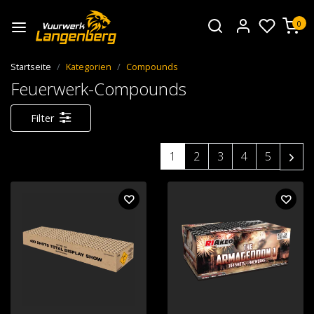
0
Startseite
Kategorien
Compounds
Feuerwerk-Compounds
Filter
1
2
3
4
5