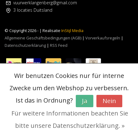
vuurwerklangenberg@gmail.com
3 locaties Duitsland
© Copyright 2026 - | Realisatie
InStijl Media
Allgemeine Geschäftsbedingungen (AGB)
|
Vorverkaufsregeln
|
Datenschutzerklärung
|
RSS Feed
Wir benutzen Cookies nur für interne
Zwecke um den Webshop zu verbessern.
Ist das in Ordnung?
Ja
Nein
Für weitere Informationen beachten Sie
bitte unsere Datenschutzerklärung. »