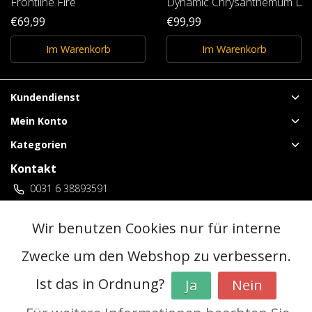
Frontline Fire
Dynamic Chrysanthemum Dis
€69,99
€99,99
Im Warenkorb
Im Warenkorb
Kundendienst
Mein Konto
Kategorien
Kontakt
0031 6 38893591
vuurwerklangenberg@gmail.com
3 locaties Duitsland
Wir benutzen Cookies nur für interne
Zwecke um den Webshop zu verbessern.
© Copyright 2026 - | Realisatie
InStijl Media
Ist das in Ordnung?
Ja
Nein
Allgemeine Geschäftsbedingungen (AGB)
|
Vorverkaufsregeln
|
Datenschutzerklärung
|
RSS Feed