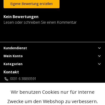
Eigene Bewertung erstellen
Kein Bewertungen
Lesen oder schreiben Sie einen Kommentar
Kundendienst
Mein Konto
Kategorien
Kontakt
0031 6 38893591
vuurwerklangenberg@gmail.com
3 locaties Duitsland
Wir benutzen Cookies nur für interne
Zwecke um den Webshop zu verbessern.