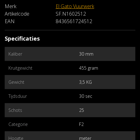
Merk
El Gato Vuurwerk
Artikelcode
SF.N1602512
EAN
8436561724512
Specificaties
Kaliber
30 mm
Kruitgewicht
455 gram
Gewicht
3,5 KG
Tijdsduur
30 sec
Schots
25
Categorie
F2
Hoogte
meter