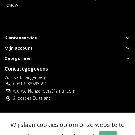
review
Klantenservice
Mijn account
Categorieën
Contactgegevens
Vuurwerk Langenberg
0031 6 38893591
vuurwerklangenberg@gmail.com
3 locaties Duitsland
© Copyright 2026 - Vuurwerk Langenberg | Realisatie
InStijl Media
Wij slaan cookies op om onze website te
Algemene voorwaarden
|
Voorverkoop spelregels
|
Privacy policy
|
RSS Feed