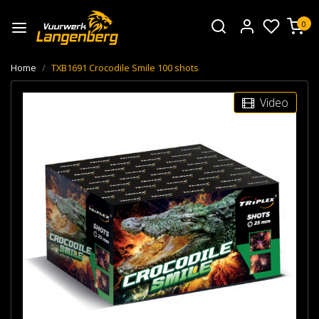
0
Home
TXB1691 Crocodile Smile 100 shots
Video