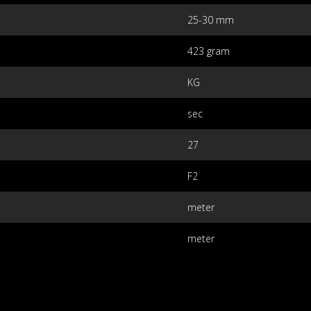
25-30 mm
423 gram
KG
sec
27
F2
meter
meter