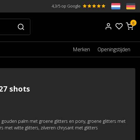
4,3/5 op Google
0
Merken
Openingstijden
27 shots
rs, gouden palm met groene glitters en pony, groene glitters met
rs met witte glitters, zilveren chrysant met glitters