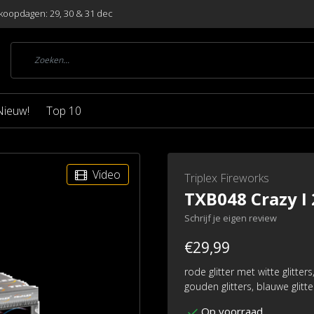
koopdagen: 29, 30 & 31 dec
Nieuw!
Top 10
Video
Triplex Fireworks
TXB048 Crazy I 
Schrijf je eigen review
€29,99
rode glitter met witte glitte
gouden glitters, blauwe glitte
Op voorraad