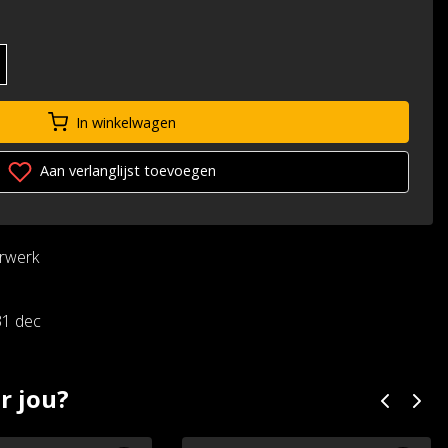
In winkelwagen
Aan verlanglijst toevoegen
urwerk
31 dec
r jou?