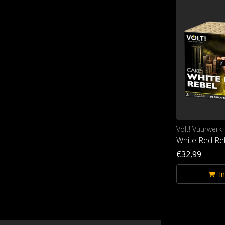
Riakeo Fireworks
Volt! Vuurwerk
Vortex 5
White Red Re
€34,99
€32,99
In winkelwagen
I