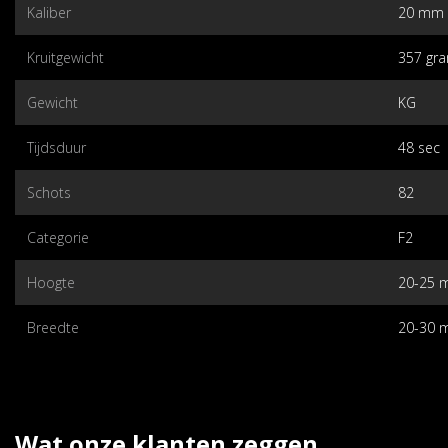
Kaliber
20 mm
Kruitgewicht
357 gr
Gewicht
KG
Tijdsduur
48 sec
Schots
82
Categorie
F2
Hoogte
20-25 
Breedte
20-30 
Wat onze klanten zeggen