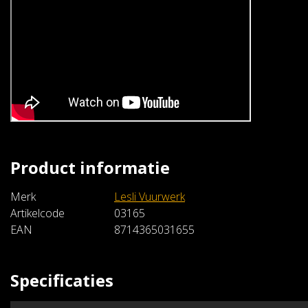
Product informatie
Lesli Vuurwerk
Titty Twister
Merk
Lesli Vuurwerk
€34,99
Artikelcode
03165
EAN
8714365031655
In winkelwagen
Specificaties