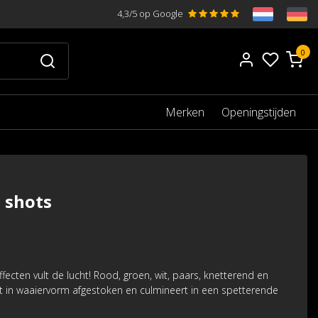
4,3/5 op Google
0
Merken
Openingstijden
 shots
ffecten vult de lucht! Rood, groen, wit, paars, knetterend en
t in waaiervorm afgestoken en culmineert in een spetterende