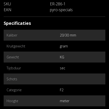
SKU
ER-286-1
EAN
pyro-specials
Specificaties
Kaliber
20/30 mm
Kruitgewicht
gram
Gewicht
KG
Tijdsduur
sec
Schots
Categorie
F2
Hoogte
meter