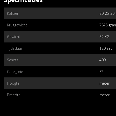
Kaliber
20-25-30
Kruitgewicht
7875 gra
Gewicht
32 KG
Tijdsduur
120 sec
Schots
409
Categorie
F2
Hoogte
meter
Breedte
meter