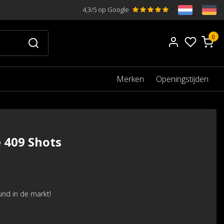
4,3/5 op Google
0
Merken
Openingstijden
 409 Shots
nd in de markt!