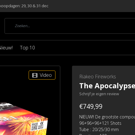
koopdagen: 29, 30 & 31 dec
Nieuw!
Top 10
Video
Riakeo Fireworks
The Apocalypse
Schrijf je eigen review
€749,99
NIEUW!! De grootste compou
96+96+96+121 Shots
Tube : 20/25/30 mm