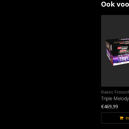
Ook voo
Riakeo Fireworks
Riakeo Firewor
The Armageddon
Triple Melody
€749,99
€469,99
In winkelwagen
I