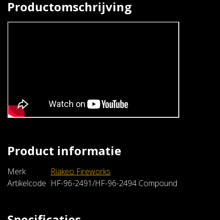
Productomschrijving
Product informatie
Riakeo Fireworks
The Blue Danube
Merk
Riakeo Fireworks
€189,99
Artikelcode
HF-96-2491/HF-96-2494 Compound
In winkelwagen
Specificaties