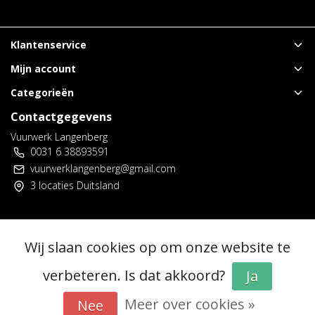
Klantenservice
Mijn account
Categorieën
Contactgegevens
Vuurwerk Langenberg
0031 6 38893591
vuurwerklangenberg@gmail.com
3 locaties Duitsland
© Copyright 2026 - Vuurwerk Langenberg | Realisatie
InStijl Media
Wij slaan cookies op om onze website te
Algemene voorwaarden
|
Voorverkoop spelregels
|
Privacy policy
|
RSS Feed
verbeteren. Is dat akkoord?
Ja
Meer over cookies »
Nee