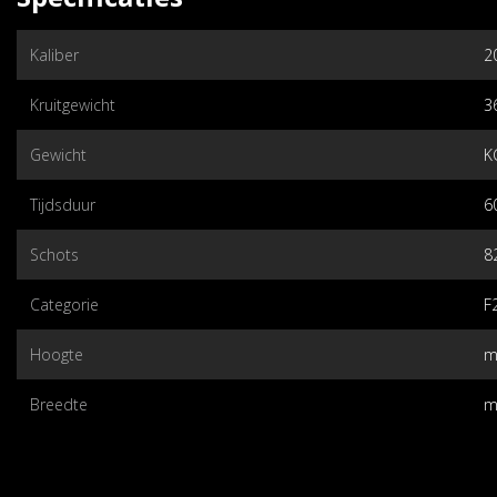
Kaliber
2
Kruitgewicht
3
Gewicht
K
Tijdsduur
6
Schots
8
Categorie
F
Hoogte
m
Breedte
m