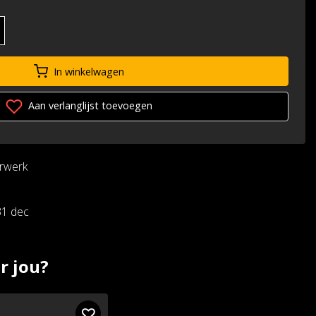
In winkelwagen
Aan verlanglijst toevoegen
urwerk
31 dec
r jou?