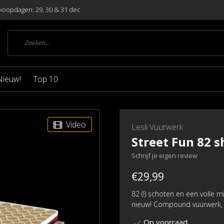
koopdagen: 29, 30 & 31 dec
Nieuw!
Top 10
Video
Lesli Vuurwerk
Street Fun 82 s
Schrijf je eigen review
€29,99
82 (!) schoten en een volle 
nieuw! Compound vuurwerk, 
Op voorraad