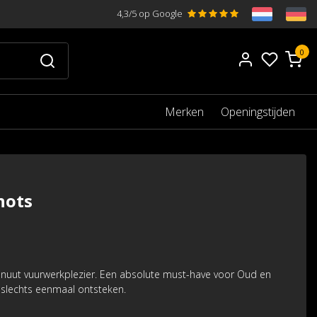
4,3/5 op Google
0
Merken
Openingstijden
hots
minuut vuurwerkplezier. Een absolute must-have voor Oud en
slechts eenmaal ontsteken.