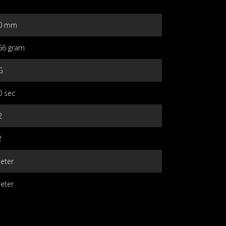
0 mm
66 gram
G
0 sec
2
2
eter
eter