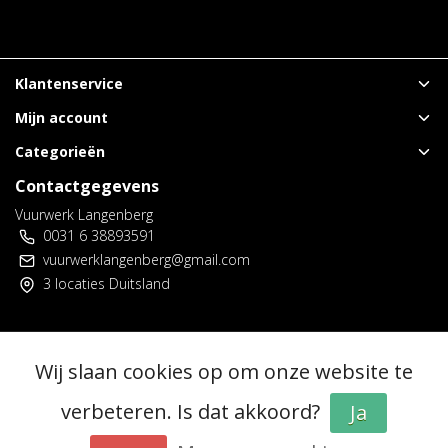
Klantenservice
Mijn account
Categorieën
Contactgegevens
Vuurwerk Langenberg
0031 6 38893591
vuurwerklangenberg@gmail.com
3 locaties Duitsland
© Copyright 2026 - Vuurwerk Langenberg | Realisatie
InStijl Media
Wij slaan cookies op om onze website te
Algemene voorwaarden
|
Voorverkoop spelregels
|
Privacy policy
|
RSS Feed
verbeteren. Is dat akkoord?
Ja