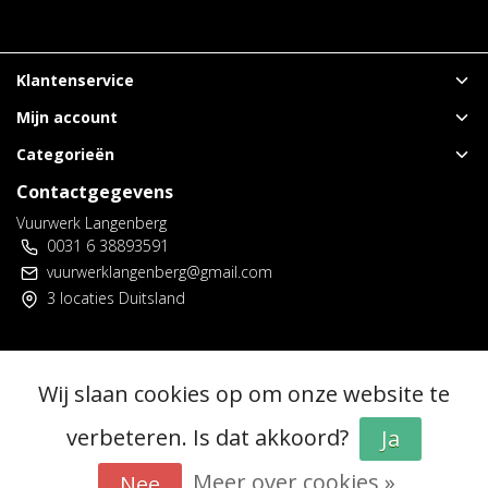
Klantenservice
Mijn account
Categorieën
Contactgegevens
Vuurwerk Langenberg
0031 6 38893591
vuurwerklangenberg@gmail.com
3 locaties Duitsland
© Copyright 2026 - Vuurwerk Langenberg | Realisatie
InStijl Media
Wij slaan cookies op om onze website te
Algemene voorwaarden
|
Voorverkoop spelregels
|
Privacy policy
|
RSS Feed
verbeteren. Is dat akkoord?
Ja
Meer over cookies »
Nee