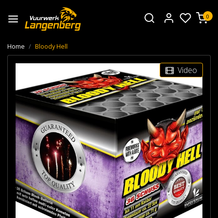
0
Home
Bloody Hell
Video