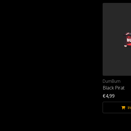
DumBum
DumBum
Black Edition
Black Pirat
€5,99
€4,99
In winkelwagen
I