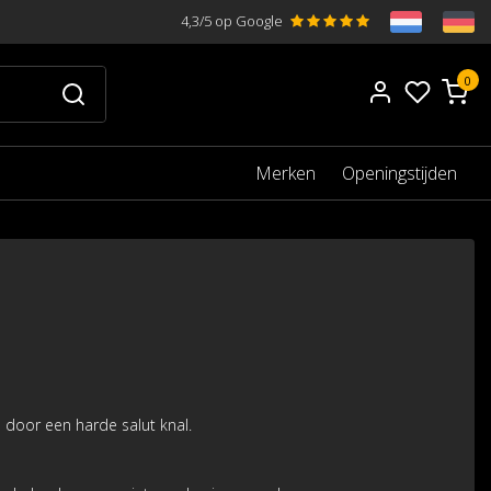
4,3/5 op Google
0
Merken
Openingstijden
door een harde salut knal.