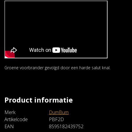
Groene voorbrander gevolgd door een harde salut knal.
Scream
Scream/Dumbum Rocket
€24,99
Product informatie
In winkelwagen
Merk
DumBum
Artikelcode
PBF2D
EAN
8595182439752