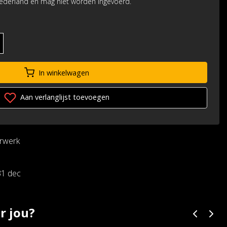
Nederland en mag niet worden ingevoerd.
In winkelwagen
Aan verlanglijst toevoegen
urwerk
31 dec
r jou?