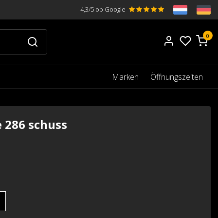
4,3/5 op Google
0
Marken
Öffnungszeiten
e 286 schuss