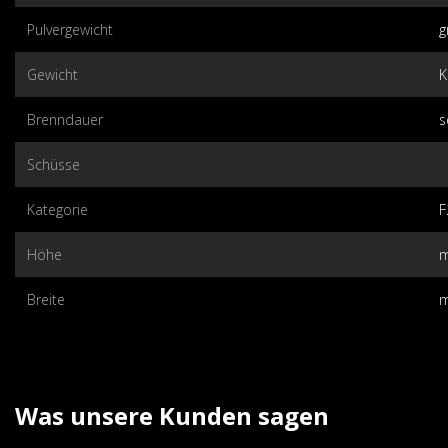
Pulvergewicht
Gewicht
K
Brenndauer
s
Schüsse
Kategorie
F
Höhe
m
Breite
m
Was unsere Kunden sagen