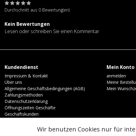
Durchschnitt aus 0 Bewertung(en)
Kein Bewertungen
Lesen oder schreiben Sie einen Kommentar
Kundendienst
Mein Konto
Impressum & Kontakt
anmelden
Über uns
Meine Bestell
Allgemeine Geschäftsbedingungen (AGB)
Mein Wunschze
Zahlungsmethoden
Datenschutzerklärung
Öffnungszeiten Geschäfte
Geschäftskunden
Wir benutzen Cookies nur für int
© Copyright 2026 - | Realisatie
InStijl Media