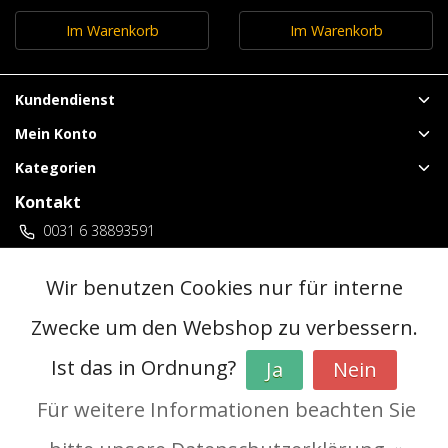
Im Warenkorb
Im Warenkorb
Kundendienst
Mein Konto
Kategorien
Kontakt
0031 6 38893591
vuurwerklangenberg@gmail.com
3 locaties Duitsland
Wir benutzen Cookies nur für interne
Zwecke um den Webshop zu verbessern.
© Copyright 2026 - | Realisatie
InStijl Media
Ist das in Ordnung?
Ja
Nein
Allgemeine Geschäftsbedingungen (AGB)
|
Vorverkaufsregeln
|
Datenschutzerklärung
|
RSS Feed
Für weitere Informationen beachten Sie