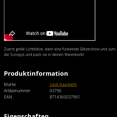
Zuerst grelle Lichtblitze, dann eine funkelnde Glitzershow und zum
die Scoopys und pack sie in deinen Warenkorb!
Volt! Vuurwerk
Airscreamerz
Produktinformation
€4,99
Marke
Lesli Vuurwerk
Im Warenkorb
Artikelnummer
03796
EAN
8714365037961
Eigenschaften