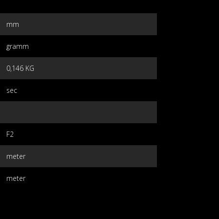
mm
gramm
0,146 KG
sec
F2
meter
meter