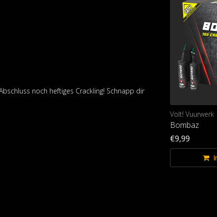
 Abschluss noch heftiges Crackling! Schnapp dir
Lesli Vuurwerk
Volt! Vuurwerk
Fire Rain Box
Bombaz
€12,99
€9,99
Im Warenkorb
I