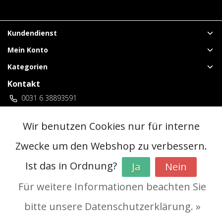
Kundendienst
Mein Konto
Kategorien
Kontakt
0031 6 38893591
vuurwerklangenberg@gmail.com
3 locaties Duitsland
Wir benutzen Cookies nur für interne
Zwecke um den Webshop zu verbessern.
© Copyright 2026 - | Realisatie
InStijl Media
Ist das in Ordnung?
Ja
Nein
Allgemeine Geschäftsbedingungen (AGB)
|
Vorverkaufsregeln
|
Datenschutzerklärung
|
RSS Feed
Für weitere Informationen beachten Sie
bitte unsere Datenschutzerklärung. »