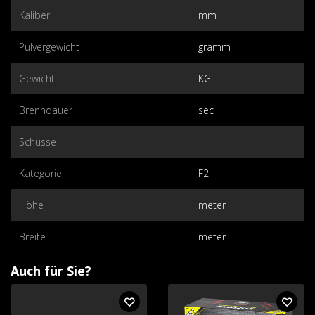
Kaliber
mm
Pulvergewicht
gramm
Gewicht
KG
Brenndauer
sec
Schüsse
Kategorie
F2
Höhe
meter
Breite
meter
Auch für Sie?