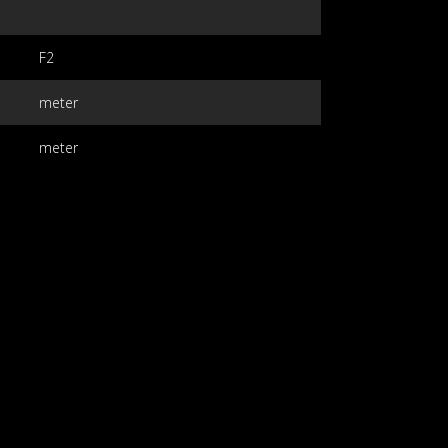
F2
meter
meter