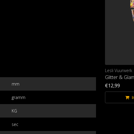
Lesli Vuurwerk
Lesli Vuurwerk
Space Blasters
Glitter & Gla
mm
€24,99
€12,99
gramm
Im Warenkorb
I
KG
sec