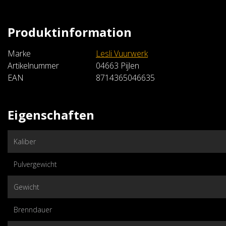
Produktinformation
Marke
Lesli Vuurwerk
Artikelnummer
04663 Pijlen
EAN
8714365046635
Eigenschaften
Lesli Vuurwerk
Mighty Rocketshow
Kaliber
€42,99
Pulvergewicht
Im Warenkorb
Gewicht
Brenndauer