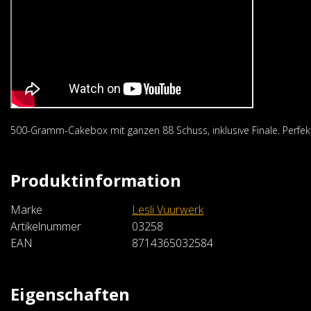
500-Gramm-Cakebox mit ganzen 88 Schuss, inklusive Finale. Perfekt 
Riakeo Fireworks
Produktinformation
Eclypse
€36,99
Marke
Lesli Vuurwerk
Artikelnummer
03258
Im Warenkorb
EAN
8714365032584
Eigenschaften