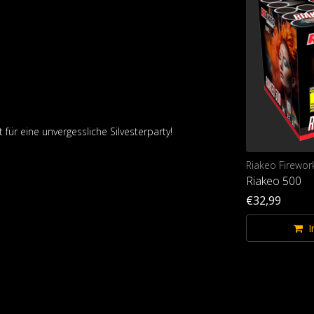
für eine unvergessliche Silvesterparty!
Riakeo Fireworks
Riakeo Firewor
Toxic
Riakeo 500
€34,99
€32,99
Im Warenkorb
I