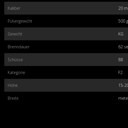
Kaliber
20 
Pulvergewicht
500 
Gewicht
KG
Brenndauer
62 s
Schüsse
88
Kategorie
F2
Höhe
15-2
Breite
mete