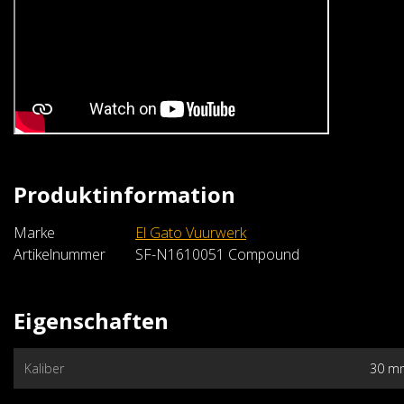
Produktinformation
El Gato Vuurwerk
Fiesta Cielo Dorada (batch25
Marke
El Gato Vuurwerk
€239,99
Artikelnummer
SF-N1610051 Compound
Im Warenkorb
Eigenschaften
Kaliber
30 m