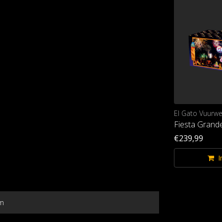
El Gato Vuurwerk
El Gato Vuurwe
)
Fiesta Dorada (batch25)
Fiesta Grande
€189,99
€239,99
Im Warenkorb
I
m