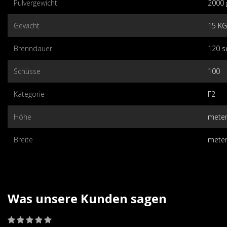
Pulvergewicht
2000
Gewicht
15 KG
Brenndauer
120 s
Schüsse
100
Kategorie
F2
Höhe
mete
Breite
mete
Was unsere Kunden sagen