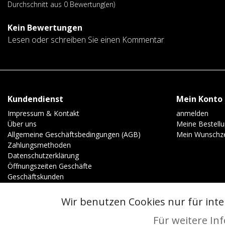
Durchschnitt aus 0 Bewertung(en)
Kein Bewertungen
Lesen oder schreiben Sie einen Kommentar
Kundendienst
Mein Konto
Impressum & Kontakt
anmelden
Über uns
Meine Bestell
Allgemeine Geschäftsbedingungen (AGB)
Mein Wunschze
Zahlungsmethoden
Datenschutzerklärung
Öffnungszeiten Geschäfte
Geschäftskunden
Wir benutzen Cookies nur für int
© Copyright 2026 - | Realisatie
InStijl Media
Allgemeine Geschäftsbedingungen (AGB)
|
Vorverkaufsregeln
|
Datens
Für weitere In