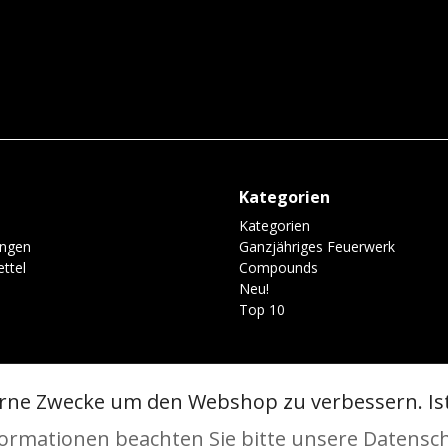
Kategorien
Kategorien
ungen
Ganzjähriges Feuerwerk
ttel
Compounds
Neu!
Top 10
erne Zwecke um den Webshop zu verbessern. Is
chutzerklärung
formationen beachten Sie bitte unsere Datensc