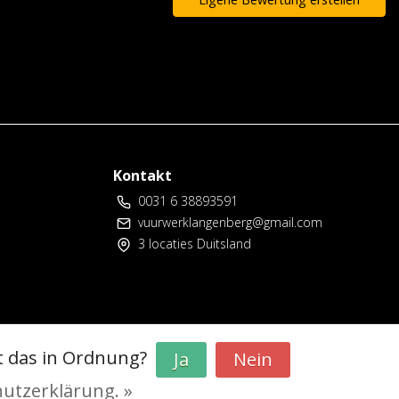
Kontakt
0031 6 38893591
vuurwerklangenberg@gmail.com
3 locaties Duitsland
t das in Ordnung?
Ja
Nein
hutzerklärung. »