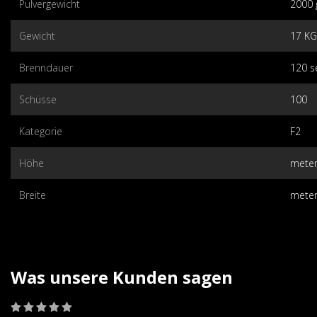
Pulvergewicht
2000
Gewicht
17 KG
Brenndauer
120 s
Schüsse
100
Kategorie
F2
Höhe
mete
Breite
mete
Was unsere Kunden sagen