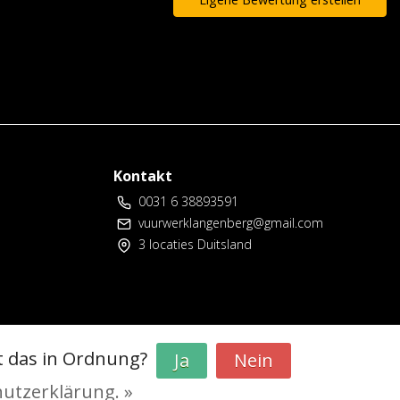
Kontakt
0031 6 38893591
vuurwerklangenberg@gmail.com
3 locaties Duitsland
t das in Ordnung?
Ja
Nein
hutzerklärung. »