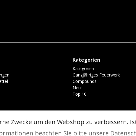
Kategorien
Kategorien
ungen
Ganzjähriges Feuerwerk
ttel
Compounds
Neu!
Top 10
erne Zwecke um den Webshop zu verbessern. Is
chutzerklärung
formationen beachten Sie bitte unsere Datensc