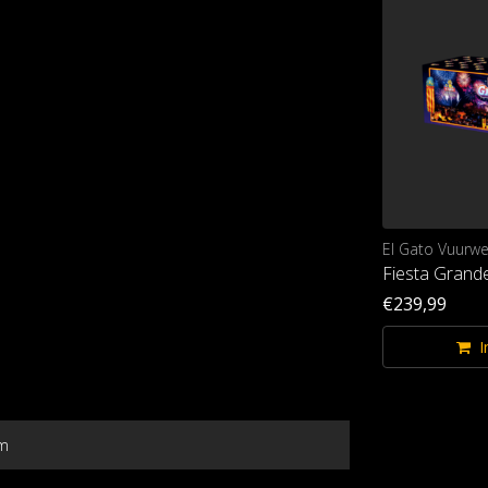
El Gato Vuurwerk
El Gato Vuurwe
)
Fiesta Dorada (batch25)
Fiesta Grand
€189,99
€239,99
Im Warenkorb
I
m