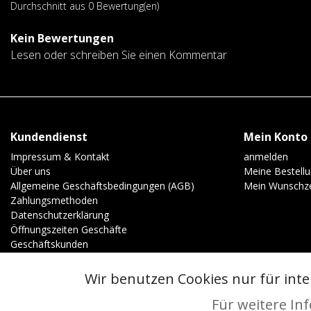
Durchschnitt aus 0 Bewertung(en)
Kein Bewertungen
Lesen oder schreiben Sie einen Kommentar
Kundendienst
Mein Konto
Impressum & Kontakt
anmelden
Über uns
Meine Bestell
Allgemeine Geschäftsbedingungen (AGB)
Mein Wunschze
Zahlungsmethoden
Datenschutzerklärung
Öffnungszeiten Geschäfte
Geschäftskunden
Wir benutzen Cookies nur für int
© Copyright 2026 - | Realisatie
InStijl Media
Allgemeine Geschäftsbedingungen (AGB)
|
Vorverkaufsregeln
|
Datens
Für weitere In