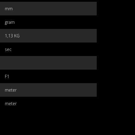
mm
gram
1,13 KG
sec
F1
meter
meter