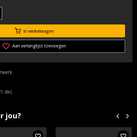
In winkelwagen
Aan verlanglijst toevoegen
urwerk
31 dec
r jou?