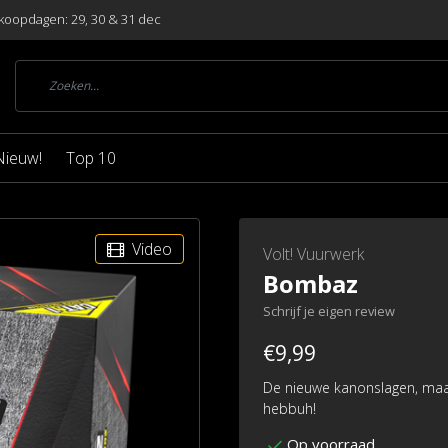
koopdagen: 29, 30 & 31 dec
Nieuw!
Top 10
Video
Volt! Vuurwerk
Bombaz
Schrijf je eigen review
€9,99
De nieuwe kanonslagen, maar
hebbuh!
Op voorraad