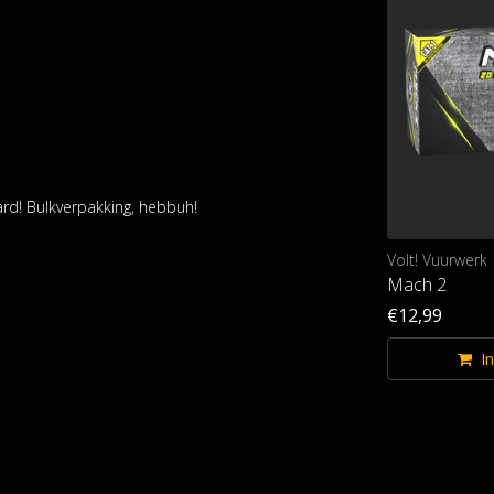
rd! Bulkverpakking, hebbuh!
Volt! Vuurwerk
Volt! Vuurwerk
Gender Torch
Mach 2
€5,99
€12,99
In winkelwagen
I