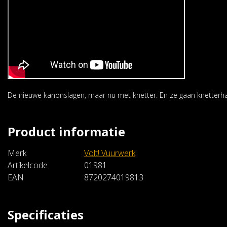
De nieuwe kanonslagen, maar nu met knetter. En ze gaan knetterha
Volt! Vuurwerk
Product informatie
True Color Starz
€3,29
Merk
Volt! Vuurwerk
Artikelcode
01981
In winkelwagen
EAN
8720274019813
Specificaties