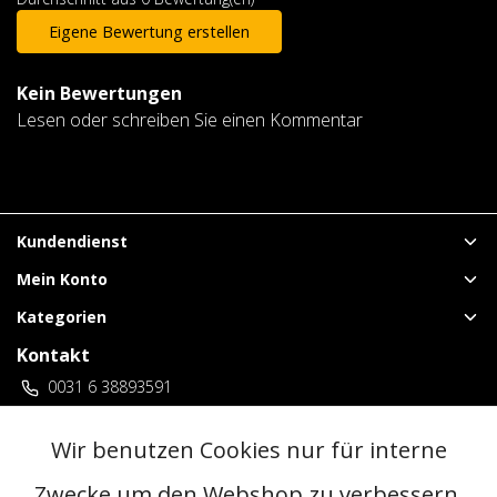
Eigene Bewertung erstellen
Kein Bewertungen
Lesen oder schreiben Sie einen Kommentar
Kundendienst
Mein Konto
Kategorien
Kontakt
0031 6 38893591
vuurwerklangenberg@gmail.com
3 locaties Duitsland
Wir benutzen Cookies nur für interne
Zwecke um den Webshop zu verbessern.