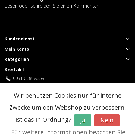
Lesen oder schreiben Sie einen Kommentar
Kundendienst
Mein Konto
Kategorien
Kontakt
0031 6 38893591
vuurwerklangenberg@gmail.com
3 locaties Duitsland
Wir benutzen Cookies nur für interne
Zwecke um den Webshop zu verbessern.
© Copyright 2026 - | Realisatie
InStijl Media
Ist das in Ordnung?
Ja
Nein
Allgemeine Geschäftsbedingungen (AGB)
|
Vorverkaufsregeln
|
Datenschutzerklärung
|
RSS Feed
Für weitere Informationen beachten Sie