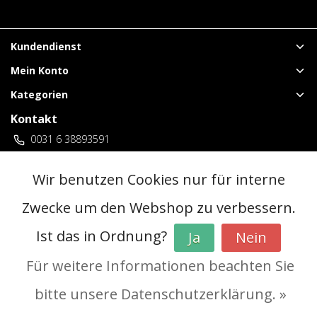
Kundendienst
Mein Konto
Kategorien
Kontakt
0031 6 38893591
vuurwerklangenberg@gmail.com
3 locaties Duitsland
Wir benutzen Cookies nur für interne
Zwecke um den Webshop zu verbessern.
© Copyright 2026 - | Realisatie
InStijl Media
Ist das in Ordnung?
Ja
Nein
Allgemeine Geschäftsbedingungen (AGB)
|
Vorverkaufsregeln
|
Datenschutzerklärung
|
RSS Feed
Für weitere Informationen beachten Sie
bitte unsere Datenschutzerklärung. »