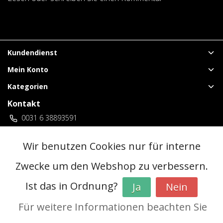
Kundendienst
Mein Konto
Kategorien
Kontakt
0031 6 38893591
vuurwerklangenberg@gmail.com
3 locaties Duitsland
Wir benutzen Cookies nur für interne
Zwecke um den Webshop zu verbessern.
© Copyright 2026 - | Realisatie
InStijl Media
Ist das in Ordnung?
Ja
Nein
Allgemeine Geschäftsbedingungen (AGB)
|
Vorverkaufsregeln
|
Datenschutzerklärung
|
RSS Feed
Für weitere Informationen beachten Sie