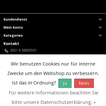
Kundendienst
Mein Konto
Kategorien
Kontakt
0031 6 38893591
vuurwerklangenberg@gmail.com
3 locaties Duitsland
Wir benutzen Cookies nur für interne
Zwecke um den Webshop zu verbessern.
© Copyright 2026 - | Realisatie
InStijl Media
Ist das in Ordnung?
Ja
Nein
Allgemeine Geschäftsbedingungen (AGB)
|
Vorverkaufsregeln
|
Datenschutzerklärung
|
RSS Feed
Für weitere Informationen beachten Sie
bitte unsere Datenschutzerklärung. »