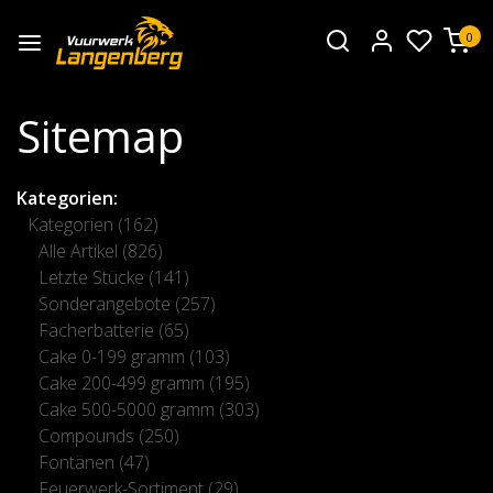
0
Sitemap
Kategorien:
Kategorien
(162)
Alle Artikel
(826)
Letzte Stücke
(141)
Sonderangebote
(257)
Fächerbatterie
(65)
Cake 0-199 gramm
(103)
Cake 200-499 gramm
(195)
Cake 500-5000 gramm
(303)
Compounds
(250)
Fontänen
(47)
Feuerwerk-Sortiment
(29)