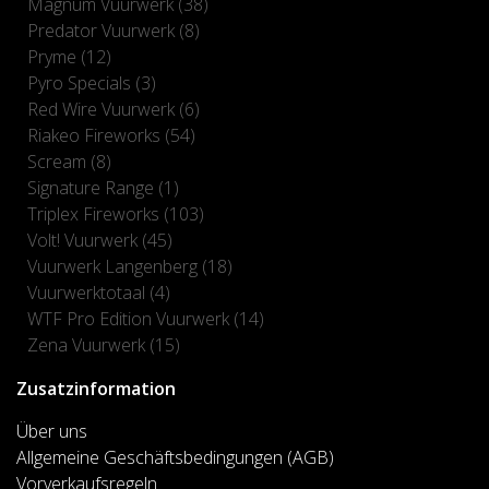
Magnum Vuurwerk
(38)
Predator Vuurwerk
(8)
Pryme
(12)
Pyro Specials
(3)
Red Wire Vuurwerk
(6)
Riakeo Fireworks
(54)
Scream
(8)
Signature Range
(1)
Triplex Fireworks
(103)
Volt! Vuurwerk
(45)
Vuurwerk Langenberg
(18)
Vuurwerktotaal
(4)
WTF Pro Edition Vuurwerk
(14)
Zena Vuurwerk
(15)
Zusatzinformation
Über uns
Allgemeine Geschäftsbedingungen (AGB)
Vorverkaufsregeln