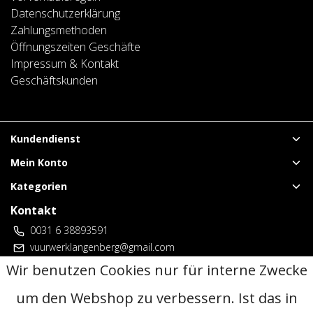
Datenschutzerklärung
Zahlungsmethoden
Öffnungszeiten Geschäfte
Impressum & Kontakt
Geschäftskunden
Kundendienst
Mein Konto
Kategorien
Kontakt
0031 6 38893591
vuurwerklangenberg@gmail.com
3 locaties Duitsland
Wir benutzen Cookies nur für interne Zwecke
um den Webshop zu verbessern. Ist das in
© Copyright 2026 - | Realisatie
InStijl Media