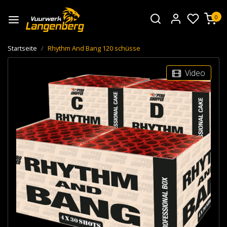
0
Startseite
Rhythm And Bang 120 schüsse
Video