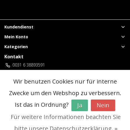
Kundendienst
Mein Konto
Kategorien
Kontakt
0031 6 38893591
vuurwerklangenberg@gmail.com
3 locaties Duitsland
Wir benutzen Cookies nur für interne
Zwecke um den Webshop zu verbessern.
© Copyright 2026 - | Realisatie
InStijl Media
Ist das in Ordnung?
Ja
Nein
Allgemeine Geschäftsbedingungen (AGB)
|
Vorverkaufsregeln
|
Datenschutzerklärung
|
RSS Feed
Für weitere Informationen beachten Sie
bitte unsere Datenschutzerklärung. »