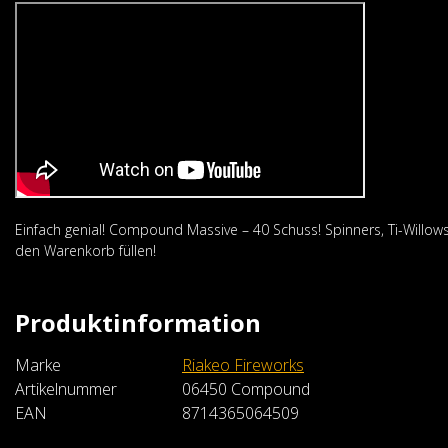
Einfach genial! Compound Massive – 40 Schuss! Spinners, Ti-Willows
den Warenkorb füllen!
Riakeo Fireworks
Attraction
Produktinformation
€139,99
Marke
Riakeo Fireworks
Im Warenkorb
Artikelnummer
06450 Compound
EAN
8714365064509