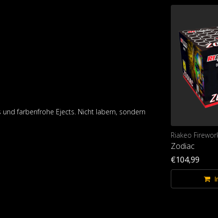
 und farbenfrohe Ejects. Nicht labern, sondern
Riakeo Fireworks
Riakeo Firewor
Triple Melody
Zodiac
€469,99
€104,99
Im Warenkorb
I