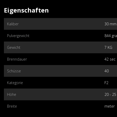
Eigenschaften
Kaliber
30 mm
Pulvergewicht
844 g
Gewicht
7 KG
Brenndauer
42 sec
Schüsse
40
Kategorie
F2
Höhe
20 - 25
Breite
meter