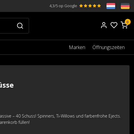
4,3/5 op Google
0
Marken
Öffnungszeiten
üsse
sive – 40 Schuss! Spinners, Ti-Willows und farbenfrohe Ejects.
renkorb füllen!