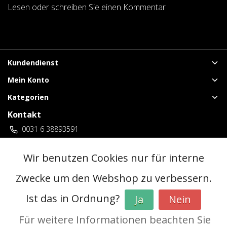
Lesen oder schreiben Sie einen Kommentar
Kundendienst
Mein Konto
Kategorien
Kontakt
0031 6 38893591
vuurwerklangenberg@gmail.com
3 locaties Duitsland
Wir benutzen Cookies nur für interne
Zwecke um den Webshop zu verbessern.
© Copyright 2026 - | Realisatie
InStijl Media
Ist das in Ordnung?
Ja
Nein
Allgemeine Geschäftsbedingungen (AGB)
|
Vorverkaufsregeln
|
Datenschutzerklärung
|
RSS Feed
Für weitere Informationen beachten Sie