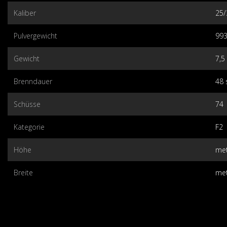
Kaliber
25
Pulvergewicht
99
Gewicht
7,5
Brenndauer
48 
Schüsse
74
Kategorie
F2
Höhe
me
Breite
me