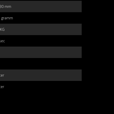
/30 mm
3 gramm
 KG
sec
ter
ter