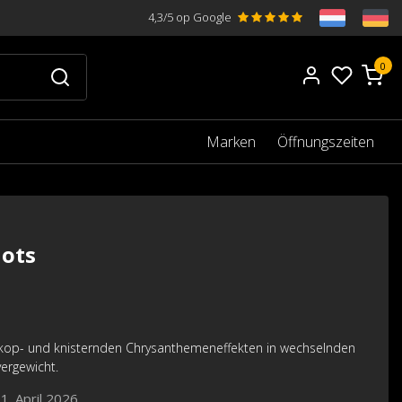
4,3/5 op Google
0
Marken
Öffnungszeiten
hots
kop- und knisternden Chrysanthemeneffekten in wechselnden
ergewicht.
1. April 2026