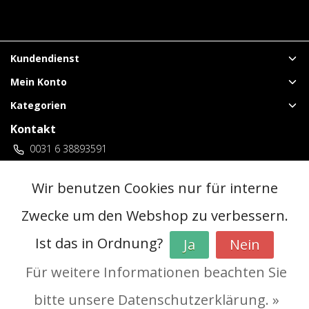
Kundendienst
Mein Konto
Kategorien
Kontakt
0031 6 38893591
vuurwerklangenberg@gmail.com
3 locaties Duitsland
Wir benutzen Cookies nur für interne
Zwecke um den Webshop zu verbessern.
© Copyright 2026 - | Realisatie
InStijl Media
Ist das in Ordnung?
Ja
Nein
Allgemeine Geschäftsbedingungen (AGB)
|
Vorverkaufsregeln
|
Datenschutzerklärung
|
RSS Feed
Für weitere Informationen beachten Sie
bitte unsere Datenschutzerklärung. »